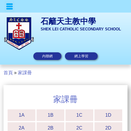
石籬天主教中學
SHEK LEI CATHOLIC SECONDARY SCHOOL
內聯網
網上學習
首頁
»
家課冊
家課冊
1A
1B
1C
1D
2A
2B
2C
2D