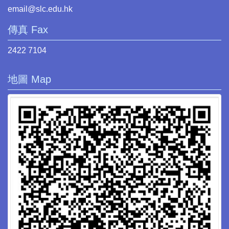
email@slc.edu.hk
傳真 Fax
2422 7104
地圖 Map