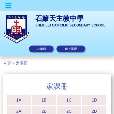
石籬天主教中學
SHEK LEI CATHOLIC SECONDARY SCHOOL
內聯網
網上學習
首頁
»
家課冊
家課冊
1A
1B
1C
1D
2A
2B
2C
2D