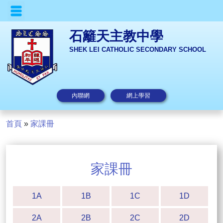
石籬天主教中學
SHEK LEI CATHOLIC SECONDARY SCHOOL
內聯網
網上學習
首頁
»
家課冊
家課冊
1A
1B
1C
1D
2A
2B
2C
2D