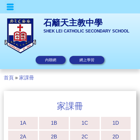
石籬天主教中學
SHEK LEI CATHOLIC SECONDARY SCHOOL
內聯網
網上學習
首頁
»
家課冊
家課冊
1A
1B
1C
1D
2A
2B
2C
2D