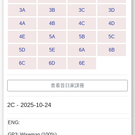
3A
3B
3C
3D
4A
4B
4C
4D
4E
5A
5B
5C
5D
5E
6A
6B
6C
6D
6E
查看昔日家課冊
2C - 2025-10-24
ENG:
GP3: Wiseman (100%)