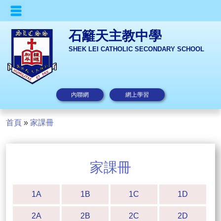
石籬天主教中學
SHEK LEI CATHOLIC SECONDARY SCHOOL
內聯網
網上學習
首頁
»
家課冊
家課冊
1A
1B
1C
1D
2A
2B
2C
2D