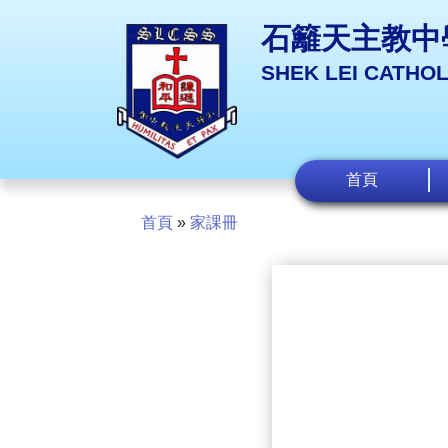
石籬天主教中
SHEK LEI CATHO
首頁
首頁
»
家課冊