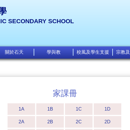
學
LIC SECONDARY SCHOOL
關於石天
學與教
校風及學生支援
宗教及
家課冊
1A
1B
1C
1D
2A
2B
2C
2D