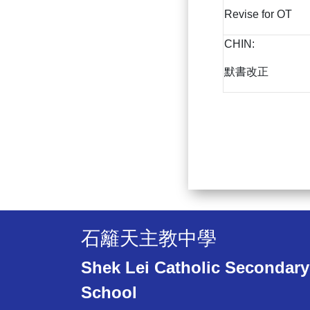
Revise for OT
CHIN:
默書改正
石籬天主教中學
Shek Lei Catholic Secondary
School