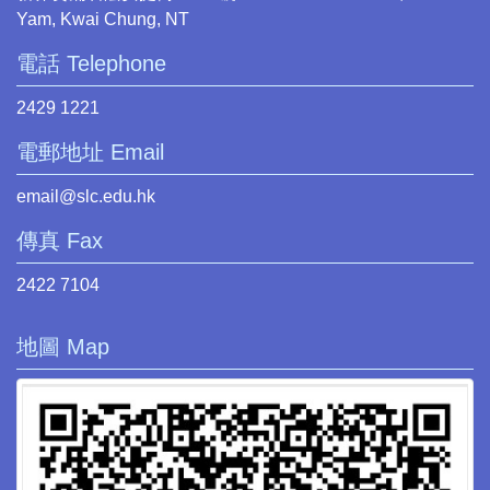
Yam, Kwai Chung, NT
電話 Telephone
2429 1221
電郵地址 Email
email@slc.edu.hk
傳真 Fax
2422 7104
地圖 Map