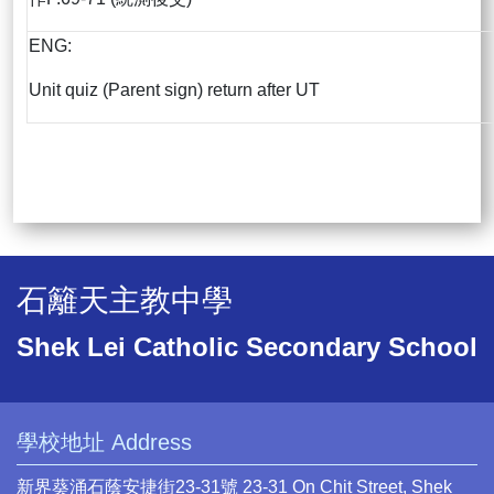
ENG:
Unit quiz (Parent sign) return after UT
石籬天主教中學
Shek Lei Catholic Secondary School
學校地址 Address
新界葵涌石蔭安捷街23-31號 23-31 On Chit Street, Shek