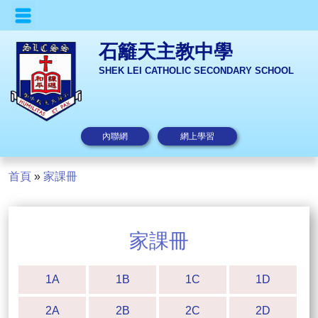
石籬天主教中學
SHEK LEI CATHOLIC SECONDARY SCHOOL
內聯網
網上學習
首頁
»
家課冊
家課冊
1A
1B
1C
1D
2A
2B
2C
2D