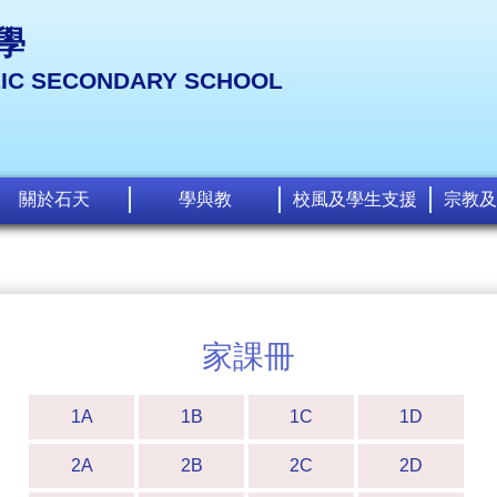
學
LIC SECONDARY SCHOOL
關於石天
學與教
校風及學生支援
宗教及
家課冊
1A
1B
1C
1D
2A
2B
2C
2D