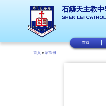
石籬天主教中
SHEK LEI CATHO
首頁
首頁
»
家課冊