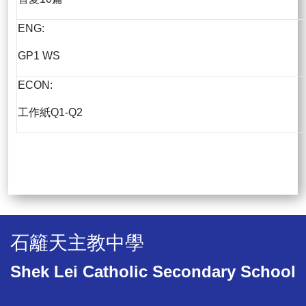
ENG:
GP1 WS
ECON:
工作紙Q1-Q2
石籬天主教中學
Shek Lei Catholic Secondary School