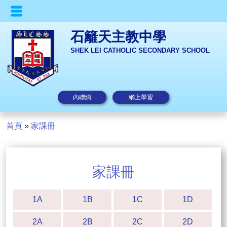
石籬天主教中學
SHEK LEI CATHOLIC SECONDARY SCHOOL
內聯網
網上學習
首頁
»
家課冊
家課冊
1A
1B
1C
1D
2A
2B
2C
2D