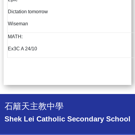
Dictation tomorrow
Wiseman
MATH:
Ex3C A 24/10
石籬天主教中學
Shek Lei Catholic Secondary School