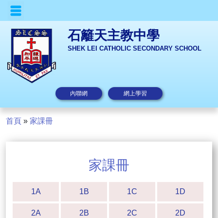
石籬天主教中學
SHEK LEI CATHOLIC SECONDARY SCHOOL
內聯網
網上學習
首頁
»
家課冊
家課冊
1A
1B
1C
1D
2A
2B
2C
2D