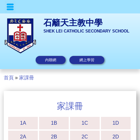
石籬天主教中學
SHEK LEI CATHOLIC SECONDARY SCHOOL
內聯網
網上學習
首頁
»
家課冊
家課冊
1A
1B
1C
1D
2A
2B
2C
2D