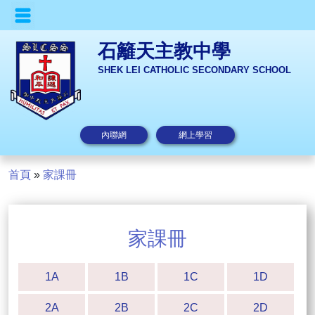
石籬天主教中學
SHEK LEI CATHOLIC SECONDARY SCHOOL
內聯網
網上學習
首頁
»
家課冊
家課冊
1A
1B
1C
1D
2A
2B
2C
2D