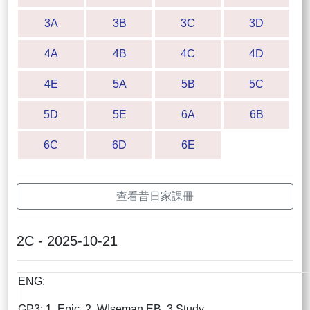
3A
3B
3C
3D
4A
4B
4C
4D
4E
5A
5B
5C
5D
5E
6A
6B
6C
6D
6E
查看昔日家課冊
2C - 2025-10-21
ENG:
GP3: 1. Epic 2. WIseman EB 3.Study