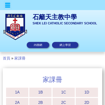
石籬天主教中學
SHEK LEI CATHOLIC SECONDARY SCHOOL
內聯網
網上學習
首頁
»
家課冊
家課冊
1A
1B
1C
1D
2A
2B
2C
2D