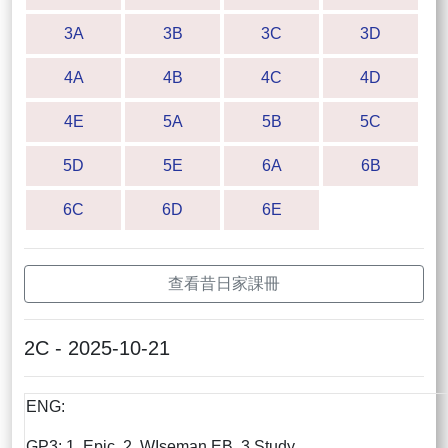
3A
3B
3C
3D
4A
4B
4C
4D
4E
5A
5B
5C
5D
5E
6A
6B
6C
6D
6E
查看昔日家課冊
2C - 2025-10-21
ENG:
GP3: 1. Epic 2. WIseman EB 3.Study