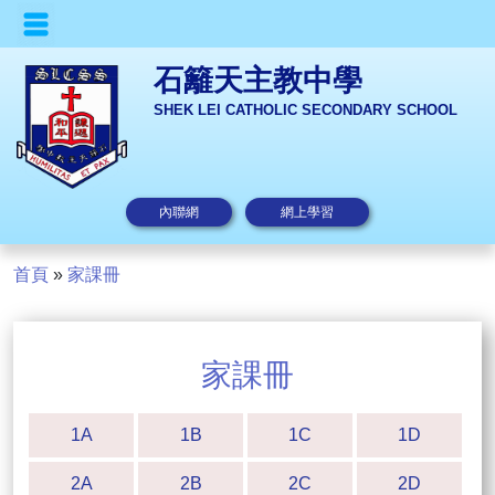
石籬天主教中學
SHEK LEI CATHOLIC SECONDARY SCHOOL
內聯網
網上學習
首頁
»
家課冊
家課冊
1A
1B
1C
1D
2A
2B
2C
2D