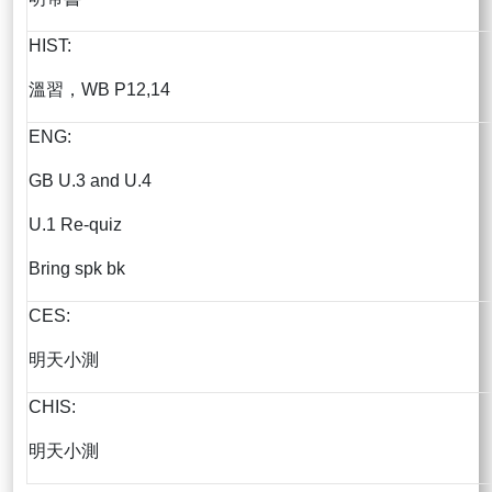
HIST:
溫習，WB P12,14
ENG:
GB U.3 and U.4
U.1 Re-quiz
Bring spk bk
CES:
明天小測
CHIS:
明天小測