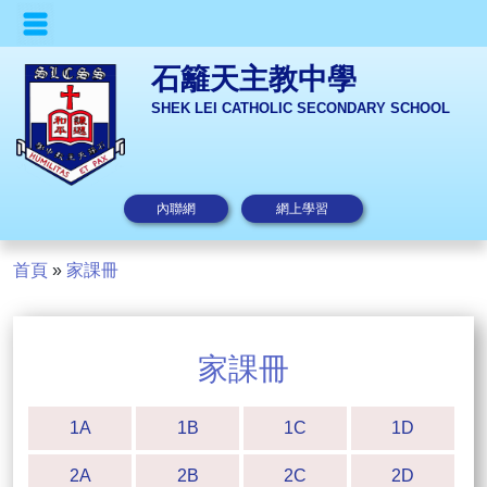
石籬天主教中學
SHEK LEI CATHOLIC SECONDARY SCHOOL
內聯網
網上學習
首頁
»
家課冊
家課冊
1A
1B
1C
1D
2A
2B
2C
2D