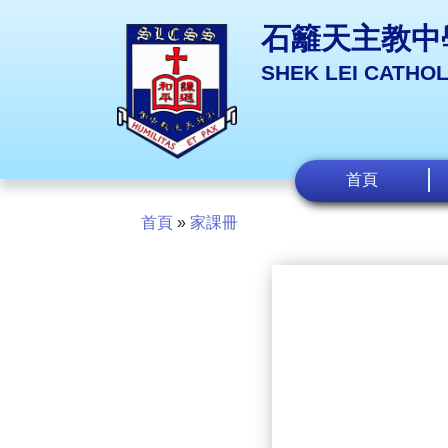
石籬天主教中
SHEK LEI CATHO
首頁
首頁
»
家課冊