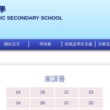
學
LIC SECONDARY SCHOOL
關於石天
學與教
校風及學生支援
宗教及
家課冊
1A
1B
1C
1D
2A
2B
2C
2D