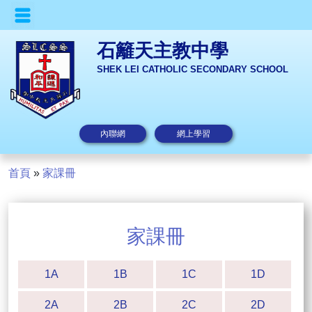
石籬天主教中學
SHEK LEI CATHOLIC SECONDARY SCHOOL
內聯網
網上學習
首頁
»
家課冊
家課冊
1A
1B
1C
1D
2A
2B
2C
2D