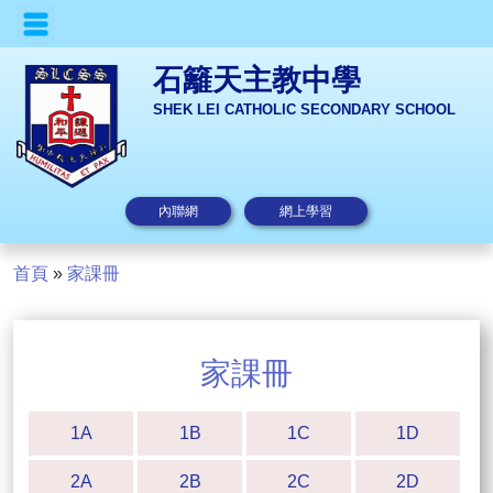
石籬天主教中學
SHEK LEI CATHOLIC SECONDARY SCHOOL
內聯網
網上學習
首頁
»
家課冊
家課冊
1A
1B
1C
1D
2A
2B
2C
2D