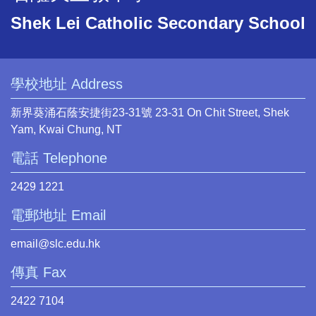
Shek Lei Catholic Secondary School
學校地址 Address
新界葵涌石蔭安捷街23-31號 23-31 On Chit Street, Shek
Yam, Kwai Chung, NT
電話 Telephone
2429 1221
電郵地址 Email
email@slc.edu.hk
傳真 Fax
2422 7104