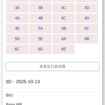
3A
3B
3C
3D
4A
4B
4C
4D
4E
5A
5B
5C
5D
5E
6A
6B
6C
6D
6E
查看昔日家課冊
3D - 2025-10-13
BIO:
Bring WB