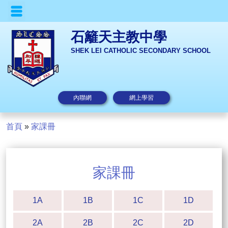
石籬天主教中學
SHEK LEI CATHOLIC SECONDARY SCHOOL
內聯網
網上學習
首頁
»
家課冊
家課冊
1A
1B
1C
1D
2A
2B
2C
2D