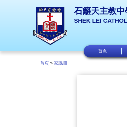
石籬天主教中
SHEK LEI CATHO
首頁
首頁
»
家課冊