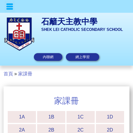
石籬天主教中學
SHEK LEI CATHOLIC SECONDARY SCHOOL
內聯網
網上學習
首頁
»
家課冊
家課冊
1A
1B
1C
1D
2A
2B
2C
2D