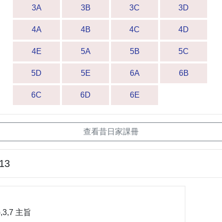
3A
3B
3C
3D
4A
4B
4C
4D
4E
5A
5B
5C
5D
5E
6A
6B
6C
6D
6E
查看昔日家課冊
-13
,3,7 主旨