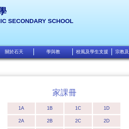
學
LIC SECONDARY SCHOOL
關於石天
學與教
校風及學生支援
宗教及
家課冊
1A
1B
1C
1D
2A
2B
2C
2D