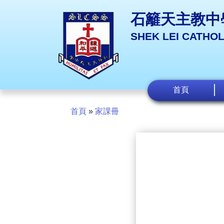
石籬天主教中
SHEK LEI CATHO
首頁
首頁
»
家課冊