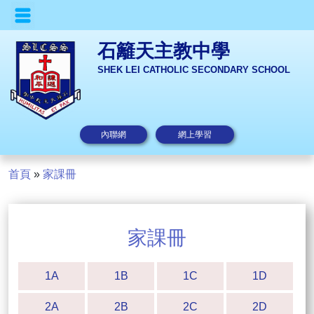
石籬天主教中學
SHEK LEI CATHOLIC SECONDARY SCHOOL
內聯網
網上學習
首頁
»
家課冊
家課冊
1A
1B
1C
1D
2A
2B
2C
2D