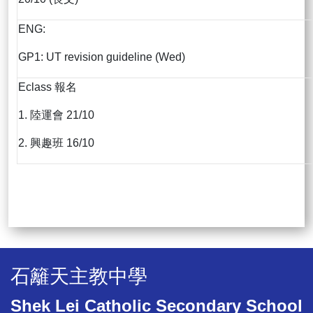
ENG:
GP1: UT revision guideline (Wed)
Eclass 報名
1. 陸運會 21/10
2. 興趣班 16/10
石籬天主教中學
Shek Lei Catholic Secondary School