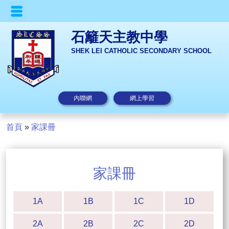
石籬天主教中學
SHEK LEI CATHOLIC SECONDARY SCHOOL
內聯網
網上學習
首頁
»
家課冊
家課冊
1A
1B
1C
1D
2A
2B
2C
2D