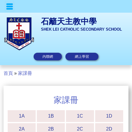
石籬天主教中學
SHEK LEI CATHOLIC SECONDARY SCHOOL
內聯網
網上學習
首頁
»
家課冊
家課冊
1A
1B
1C
1D
2A
2B
2C
2D