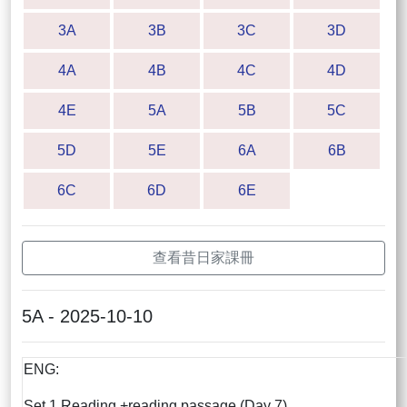
3A
3B
3C
3D
4A
4B
4C
4D
4E
5A
5B
5C
5D
5E
6A
6B
6C
6D
6E
查看昔日家課冊
5A - 2025-10-10
ENG:
Set 1 Reading +reading passage (Day 7)