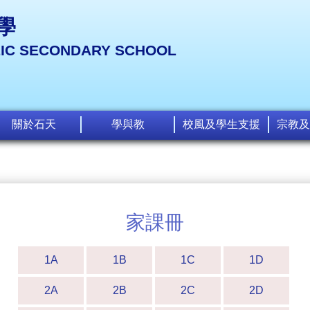
學
LIC SECONDARY SCHOOL
關於石天
學與教
校風及學生支援
宗教及
家課冊
1A
1B
1C
1D
2A
2B
2C
2D