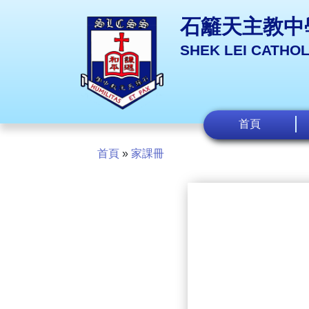
石籬天主教中
SHEK LEI CATHO
首頁
首頁
»
家課冊