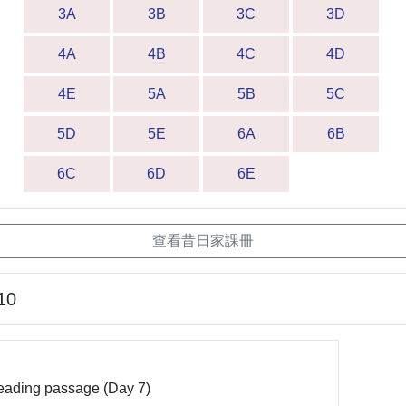
3A
3B
3C
3D
4A
4B
4C
4D
4E
5A
5B
5C
5D
5E
6A
6B
6C
6D
6E
查看昔日家課冊
10
eading passage (Day 7)