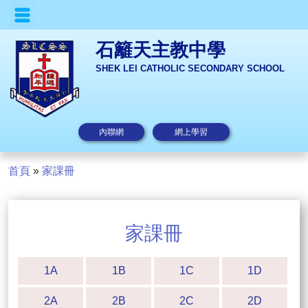
石籬天主教中學
SHEK LEI CATHOLIC SECONDARY SCHOOL
內聯網
網上學習
首頁
»
家課冊
家課冊
1A
1B
1C
1D
2A
2B
2C
2D