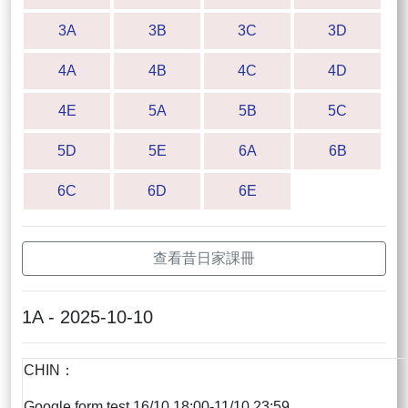
3A
3B
3C
3D
4A
4B
4C
4D
4E
5A
5B
5C
5D
5E
6A
6B
6C
6D
6E
查看昔日家課冊
1A - 2025-10-10
CHIN：
Google form test 16/10 18:00-11/10 23:59