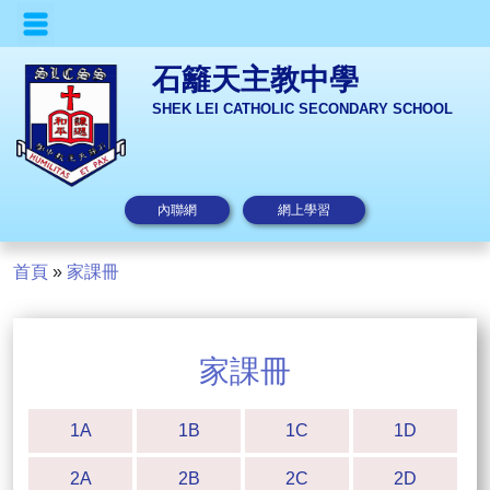
石籬天主教中學
SHEK LEI CATHOLIC SECONDARY SCHOOL
內聯網
網上學習
首頁
»
家課冊
家課冊
1A
1B
1C
1D
2A
2B
2C
2D