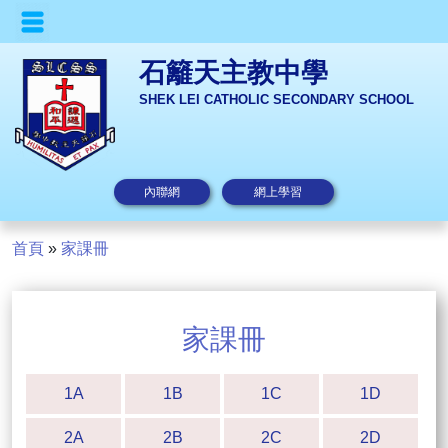
石籬天主教中學
SHEK LEI CATHOLIC SECONDARY SCHOOL
內聯網
網上學習
首頁
»
家課冊
家課冊
1A
1B
1C
1D
2A
2B
2C
2D