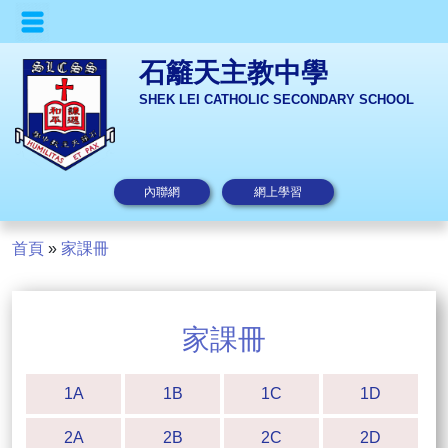
石籬天主教中學
SHEK LEI CATHOLIC SECONDARY SCHOOL
內聯網
網上學習
首頁
»
家課冊
家課冊
1A
1B
1C
1D
2A
2B
2C
2D