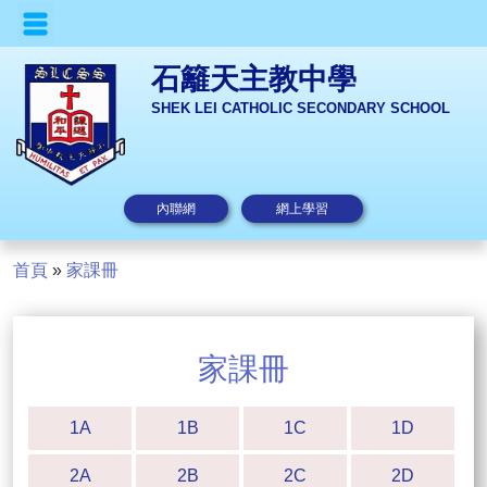
石籬天主教中學
SHEK LEI CATHOLIC SECONDARY SCHOOL
內聯網
網上學習
首頁
»
家課冊
家課冊
1A
1B
1C
1D
2A
2B
2C
2D