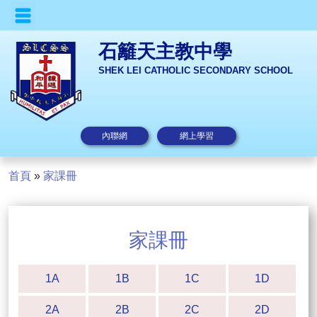
石籬天主教中學
SHEK LEI CATHOLIC SECONDARY SCHOOL
內聯網
網上學習
首頁
»
家課冊
家課冊
1A
1B
1C
1D
2A
2B
2C
2D