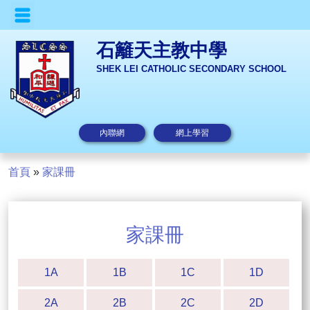
石籬天主教中學
SHEK LEI CATHOLIC SECONDARY SCHOOL
內聯網
網上學習
首頁
»
家課冊
家課冊
1A
1B
1C
1D
2A
2B
2C
2D