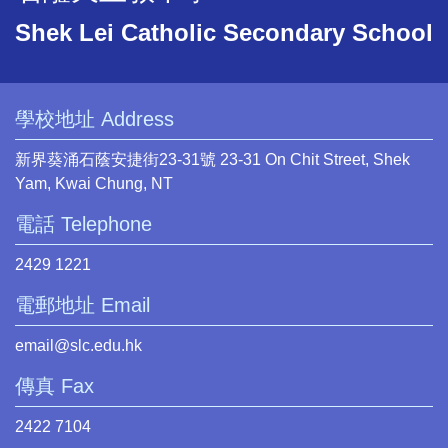
Shek Lei Catholic Secondary School
學校地址 Address
新界葵涌石蔭安捷街23-31號 23-31 On Chit Street, Shek
Yam, Kwai Chung, NT
電話 Telephone
2429 1221
電郵地址 Email
email@slc.edu.hk
傳真 Fax
2422 7104