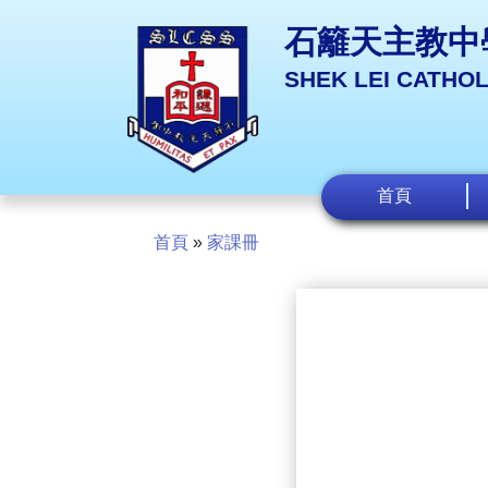
石籬天主教中
SHEK LEI CATHO
首頁
首頁
»
家課冊