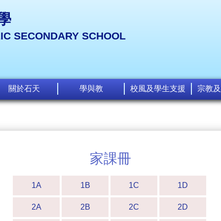
學
LIC SECONDARY SCHOOL
關於石天
學與教
校風及學生支援
宗教及
家課冊
1A
1B
1C
1D
2A
2B
2C
2D