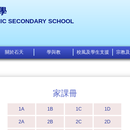
學
LIC SECONDARY SCHOOL
關於石天
學與教
校風及學生支援
宗教及
家課冊
1A
1B
1C
1D
2A
2B
2C
2D