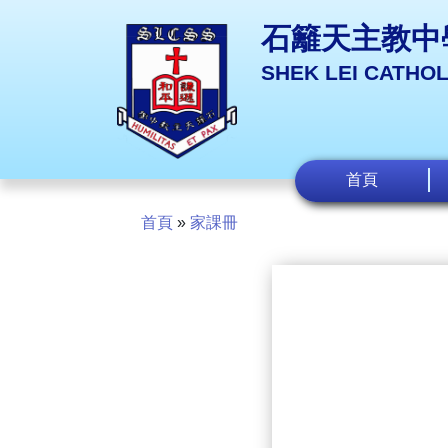
石籬天主教中
SHEK LEI CATHO
首頁
首頁
»
家課冊