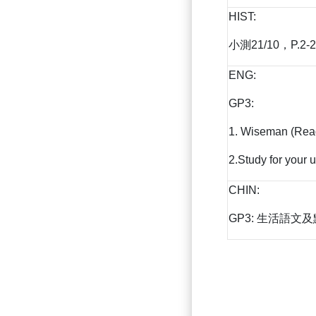
HIST:
小測21/10，P.2-24
ENG:
GP3:
1. Wiseman (Rea
2.Study for your 
CHIN:
GP3: 生活語文