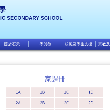
學
LIC SECONDARY SCHOOL
關於石天
學與教
校風及學生支援
宗教及
家課冊
1A
1B
1C
1D
2A
2B
2C
2D