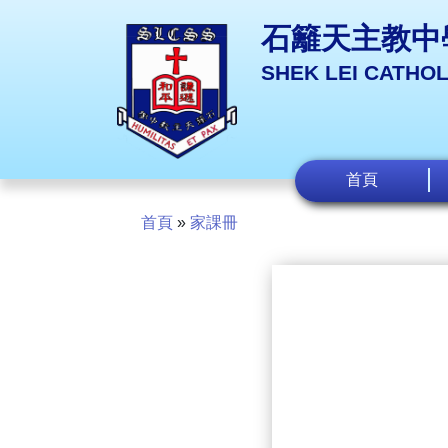
石籬天主教中
SHEK LEI CATHO
首頁
首頁
»
家課冊