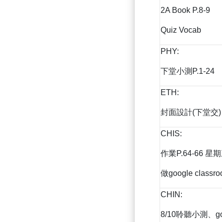
2A Book P.8-9
Quiz Vocab
PHY:
下堂小測P.1-24
ETH:
封面設計(下堂交)
CHIS:
作業P.64-66 星
做google class
CHIN:
8/10聆聽小測、go