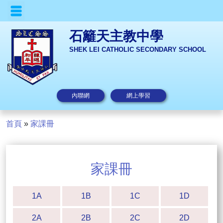
石籬天主教中學
SHEK LEI CATHOLIC SECONDARY SCHOOL
內聯網
網上學習
首頁
»
家課冊
家課冊
1A
1B
1C
1D
2A
2B
2C
2D