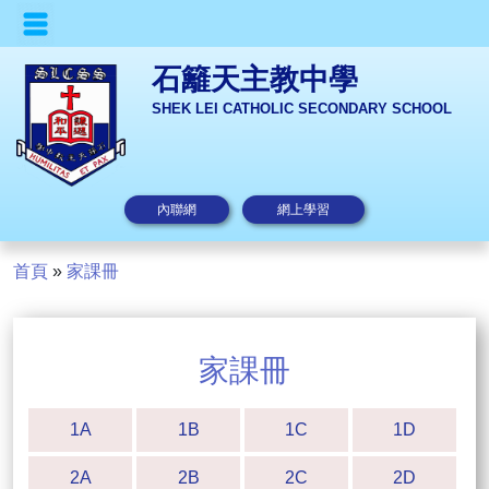
石籬天主教中學
SHEK LEI CATHOLIC SECONDARY SCHOOL
內聯網
網上學習
首頁
»
家課冊
家課冊
1A
1B
1C
1D
2A
2B
2C
2D