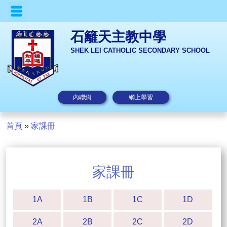
石籬天主教中學
SHEK LEI CATHOLIC SECONDARY SCHOOL
內聯網
網上學習
首頁
»
家課冊
家課冊
1A
1B
1C
1D
2A
2B
2C
2D