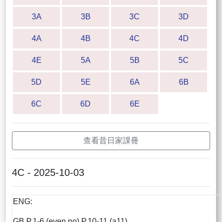
3A
3B
3C
3D
4A
4B
4C
4D
4E
5A
5B
5C
5D
5E
6A
6B
6C
6D
6E
查看昔日家課冊
4C - 2025-10-03
ENG:
GB P.1-6 (even no) P.10-11 (a11)