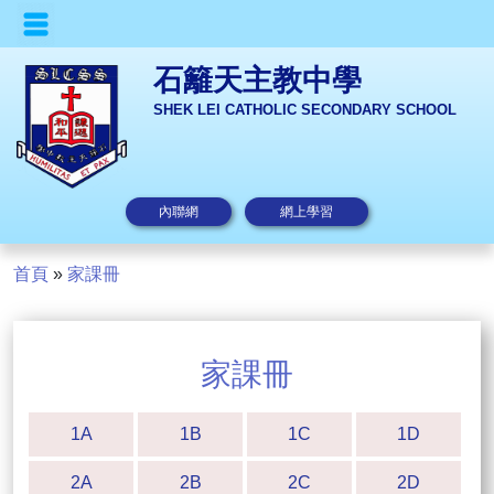
石籬天主教中學
SHEK LEI CATHOLIC SECONDARY SCHOOL
內聯網
網上學習
首頁
»
家課冊
家課冊
1A
1B
1C
1D
2A
2B
2C
2D