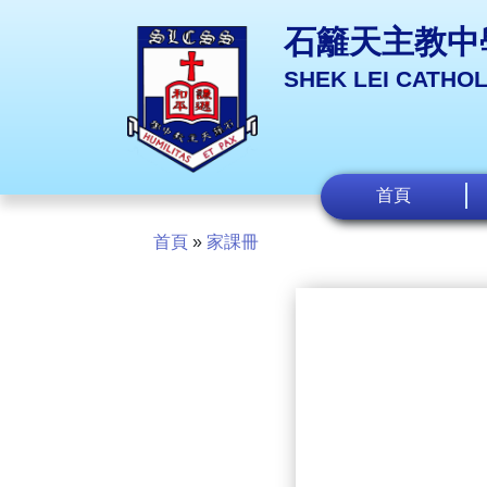
石籬天主教中
SHEK LEI CATHO
首頁
首頁
»
家課冊