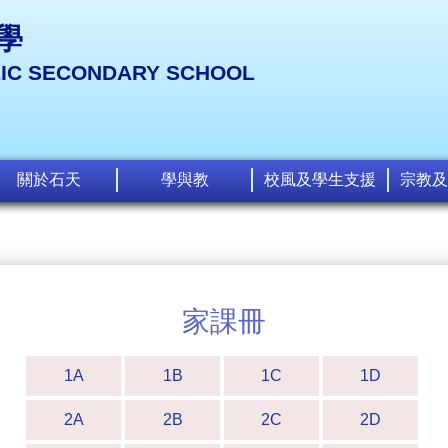
學
LIC SECONDARY SCHOOL
關於石天
學與教
校風及學生支援
宗教及
家課冊
1A
1B
1C
1D
2A
2B
2C
2D