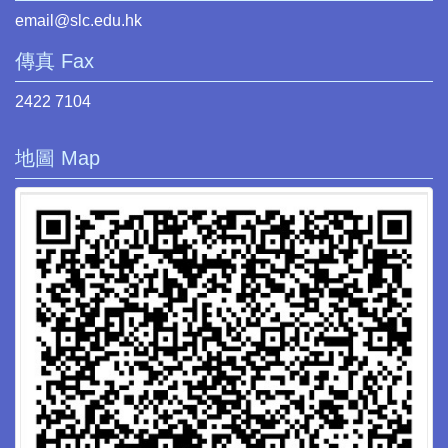
email@slc.edu.hk
傳真 Fax
2422 7104
地圖 Map