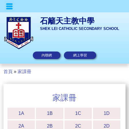
石籬天主教中學
SHEK LEI CATHOLIC SECONDARY SCHOOL
內聯網
網上學習
首頁
»
家課冊
家課冊
1A
1B
1C
1D
2A
2B
2C
2D