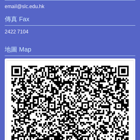
email@slc.edu.hk
傳真 Fax
2422 7104
地圖 Map