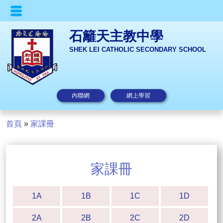
石籬天主教中學
SHEK LEI CATHOLIC SECONDARY SCHOOL
內聯網
網上學習
首頁
»
家課冊
家課冊
1A
1B
1C
1D
2A
2B
2C
2D