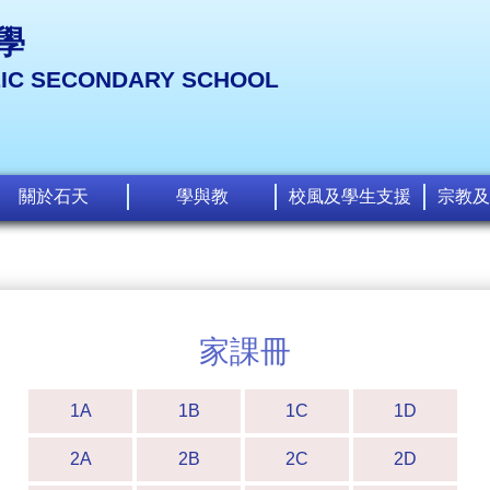
學
LIC SECONDARY SCHOOL
關於石天
學與教
校風及學生支援
宗教及
家課冊
1A
1B
1C
1D
2A
2B
2C
2D