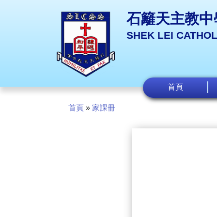
石籬天主教中
SHEK LEI CATHO
首頁
首頁
»
家課冊