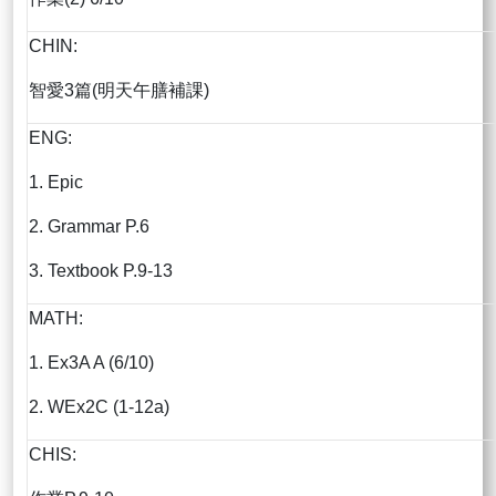
CHIN:
智愛3篇(明天午膳補課)
ENG:
1. Epic
2. Grammar P.6
3. Textbook P.9-13
MATH:
1. Ex3A A (6/10)
2. WEx2C (1-12a)
CHIS: