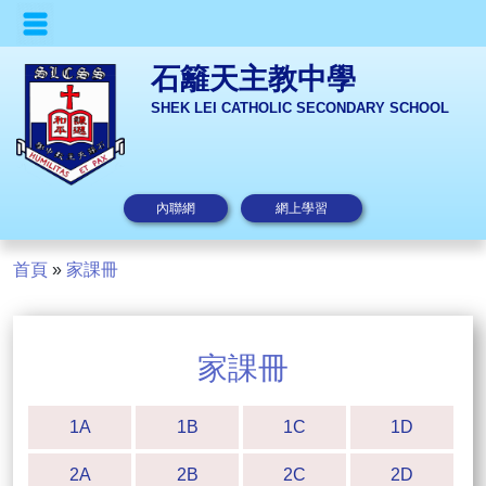
石籬天主教中學
SHEK LEI CATHOLIC SECONDARY SCHOOL
內聯網
網上學習
首頁
»
家課冊
家課冊
1A
1B
1C
1D
2A
2B
2C
2D