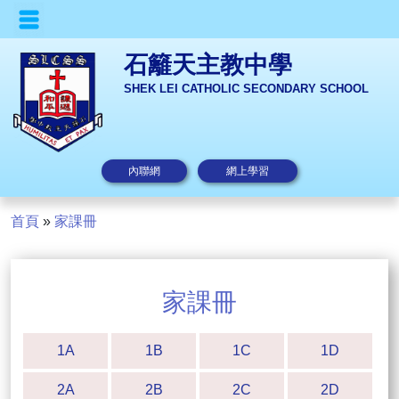
石籬天主教中學
SHEK LEI CATHOLIC SECONDARY SCHOOL
內聯網
網上學習
首頁
»
家課冊
家課冊
1A
1B
1C
1D
2A
2B
2C
2D