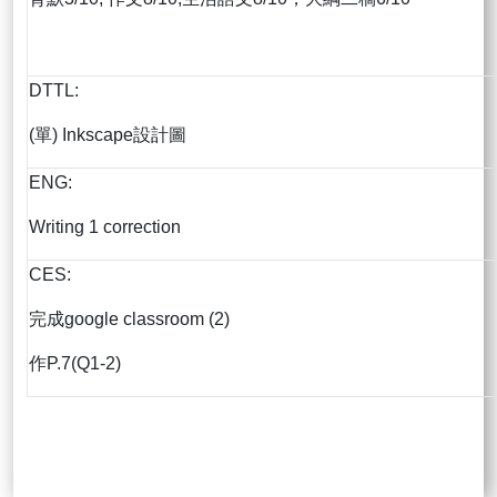
DTTL:
(單) Inkscape設計圖
ENG:
Writing 1 correction
CES:
完成google classroom (2)
作P.7(Q1-2)