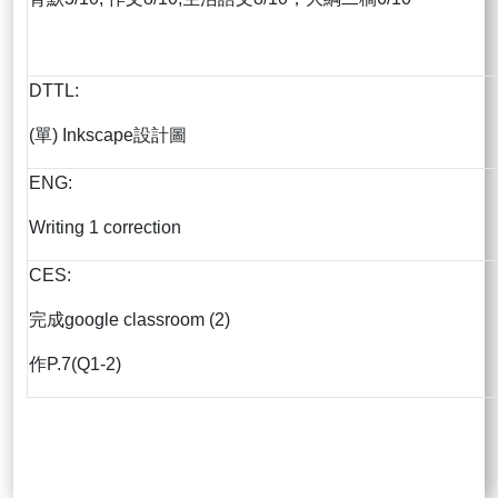
DTTL:
(單) Inkscape設計圖
ENG:
Writing 1 correction
CES:
完成google classroom (2)
作P.7(Q1-2)