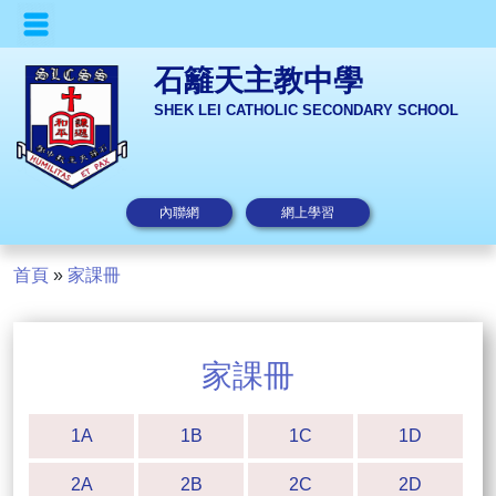
石籬天主教中學
SHEK LEI CATHOLIC SECONDARY SCHOOL
內聯網
網上學習
首頁
»
家課冊
家課冊
1A
1B
1C
1D
2A
2B
2C
2D