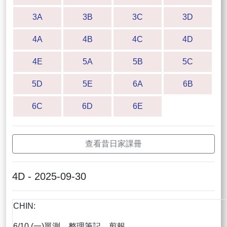
3A
3B
3C
3D
4A
4B
4C
4D
4E
5A
5B
5C
5D
5E
6A
6B
6C
6D
6E
查看昔日家課冊
4D - 2025-09-30
CHIN:
6/10 (一)單測，整理筆記，剪報