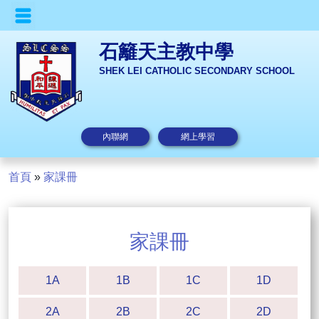
石籬天主教中學
SHEK LEI CATHOLIC SECONDARY SCHOOL
內聯網
網上學習
首頁
»
家課冊
家課冊
1A
1B
1C
1D
2A
2B
2C
2D