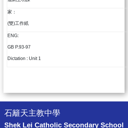
家：
(雙)工作紙
ENG:
GB P.93-97
Dictation : Unit 1
石籬天主教中學
Shek Lei Catholic Secondary School