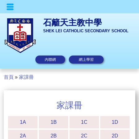
石籬天主教中學
SHEK LEI CATHOLIC SECONDARY SCHOOL
內聯網
網上學習
首頁
»
家課冊
家課冊
1A
1B
1C
1D
2A
2B
2C
2D