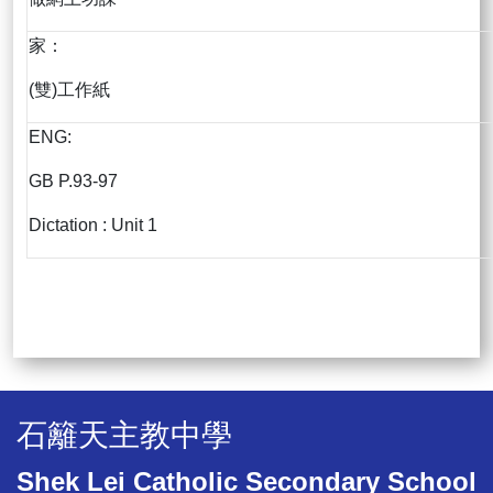
家：
(雙)工作紙
ENG:
GB P.93-97
Dictation : Unit 1
石籬天主教中學
Shek Lei Catholic Secondary School