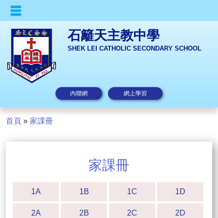
石籬天主教中學
SHEK LEI CATHOLIC SECONDARY SCHOOL
內聯網
網上學習
首頁
»
家課冊
家課冊
1A
1B
1C
1D
2A
2B
2C
2D